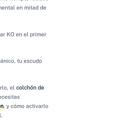
mental en mitad de
jar KO en el primer
pánico, tu escudo
rlo, el
colchón de
ecesitas
ón
, y cómo activarlo
.