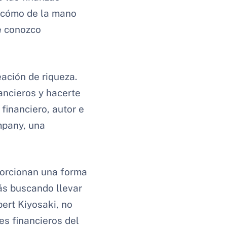
e cómo de la mano
e conozco
eación de riqueza.
ancieros y hacerte
financiero, autor e
mpany, una
oporcionan una forma
ás buscando llevar
bert Kiyosaki, no
s financieros del