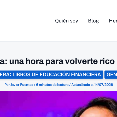
Quién soy
Blog
Her
a: una hora para volverte rico
ERA: LIBROS DE EDUCACIÓN FINANCIERA
GEN
Por
Javier Fuentes
/
6 minutos de lectura
/
Actualizado el
14/07/2026