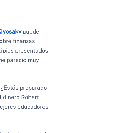
Kiyosaky
puede
sobre finanzas
ncipios presentados
 me pareció muy
. ¿Estás preparado
l dinero Robert
mejores educadores