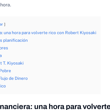
hora.
ar
a: una hora para volverte rico con Robert Kiyosaki
 planificación
bres
a
t T. Kiyosaki
 Pobre
Flujo de Dinero
ico
nanciera: una hora para volverte