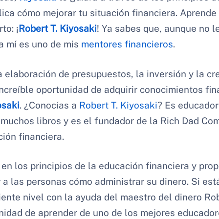
lica cómo mejorar tu situación financiera. Aprend
to: ¡
Robert T. Kiyosaki
! Ya sabes que, aunque no l
a mí es uno de mis
mentores financieros
.
 elaboración de presupuestos, la inversión y la cr
increíble oportunidad de adquirir conocimientos fin
osaki
. ¿Conocías a
Robert T. Kiyosaki
? Es educador 
o muchos libros y es el fundador de la Rich Dad Co
ión financiera.
 en los principios de la educación financiera y pr
 a las personas cómo administrar su dinero. Si est
uiente nivel con la ayuda del maestro del dinero Ro
nidad de aprender de uno de los mejores educadore