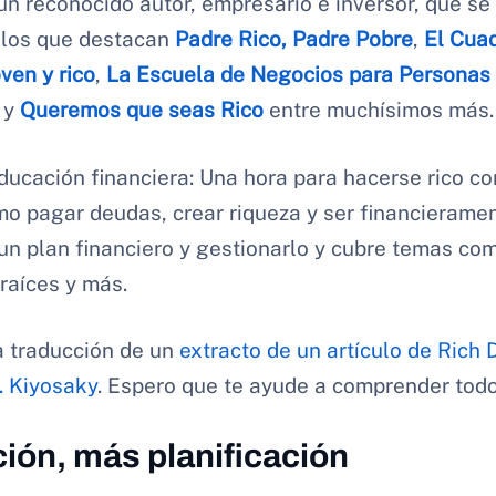
un reconocido autor, empresario e inversor, que s
e los que destacan
Padre Rico, Padre Pobre
,
El Cuad
oven y rico
,
La Escuela de Negocios para Personas 
y
Queremos que seas Rico
entre muchísimos más.
ducación financiera: Una hora para hacerse rico co
o pagar deudas, crear riqueza y ser financieramen
un plan financiero y gestionarlo y cubre temas co
 raíces y más.
a traducción de un
extracto de un artículo de Rich 
. Kiyosaky
. Espero que te ayude a comprender todo
ón, más planificación