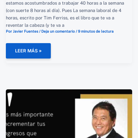
estamos acostumbrados a trabajar 40 horas a la semana
(con suerte 8 horas al día). Pues La semana laboral de 4
horas, escrito por Tim Ferriss, es el libro que te va a
reventar la cabeza (y te va a
Por
Javier Fuentes
/
Deja un comentario
/
9 minutos de lectura
LA
LEER MÁS »
SEMANA
LABORAL
DE
4
HORAS:
DEJA
DE
CURRAR
COMO
UN
BURRO
(Y
VIVE
LA
VIDA
QUE
TE
MERECES)