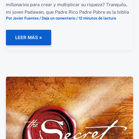
millonarios para crear y multiplicar su riqueza? Tranquilo,
mi joven Padawan, que Padre Rico Padre Pobre es la biblia
Por
Javier Fuentes
/
Deja un comentario
/
12 minutos de lectura
EL
LEER MÁS »
SECRETO
DE
LA
RIQUEZA
(QUE
TU
PADRE
NUNCA
TE
CONTÓ):
PADRE
RICO,
PADRE
POBRE