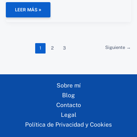
LOS
LEER MÁS »
SECRETOS
DE
LA
MENTE
MILLONARIA:
CÓMO
CAMBIAR
TU
Siguiente
→
1
2
3
MENTALIDAD
FINANCIERA
Y
ALCANZAR
EL
ÉXITO
ECONÓMICO
Sobre mí
Blog
Contacto
Legal
Política de Privacidad y Cookies