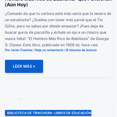
(Aún Hoy)
¿Cansado de que tu cartera esté más vacía que la nevera de
un estudiante? ¿Sueñas con tener más parné que el Tío
Gilito, pero no sabes por dónde empezar? ¡Pues deja de
buscar gurús de pacotilla y échale un ojo a un clásico que
nunca falla!: “El Hombre Más Rico de Babilonia” de George
S. Clason. Este libro, publicado en 1926 (sí, hace casi
Por
Javier Fuentes
/
Deja un comentario
/
8 minutos de lectura
¡DEJA
LEER MÁS »
DE
SER
POBRE!
💸
LAS
LECCIONES
DE
“EL
HOMBRE
MÁS
RICO
DE
BIBLIOTECA DE TRINCHERA: LIBROS DE EDUCACIÓN
BABILONIA”