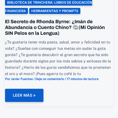
BIBLIOTECA DE TRINCHERA: LIBROS DE EDUCACIÓN
FINANCIERA
HERRAMIENTAS Y PROMPTS
El Secreto de Rhonda Byrne: ¿Imán de
Abundancia o Cuento Chino? 🤔 (Mi Opinión
SIN Pelos en la Lengua)
¿Te gustaría tener más pasta, salud, amor y felicidad en tu
vida? ¿Sueñas con conseguir tus metas sin sudar la gota
gorda? ¿Te gustaría descubrir el gran secreto que ha sido
guardado durante siglos por los más sabios y exitosos de la
historia? ¿Harto de los gurús vendehúmos que te prometen
el oro y el moro? ¡Pues agarra tu café (o tu
Por
Javier Fuentes
/
Deja un comentario
/
17 minutos de lectura
EL
LEER MÁS »
SECRETO
DE
RHONDA
BYRNE:
¿IMÁN
DE