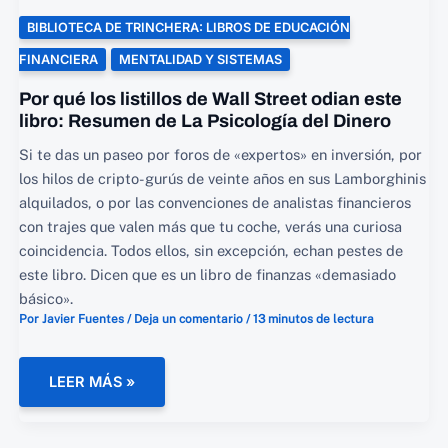
BIBLIOTECA DE TRINCHERA: LIBROS DE EDUCACIÓN
FINANCIERA
MENTALIDAD Y SISTEMAS
Por qué los listillos de Wall Street odian este
libro: Resumen de La Psicología del Dinero
Si te das un paseo por foros de «expertos» en inversión, por
los hilos de cripto-gurús de veinte años en sus Lamborghinis
alquilados, o por las convenciones de analistas financieros
con trajes que valen más que tu coche, verás una curiosa
coincidencia. Todos ellos, sin excepción, echan pestes de
este libro. Dicen que es un libro de finanzas «demasiado
básico».
Por
Javier Fuentes
/
Deja un comentario
/
13 minutos de lectura
POR
LEER MÁS »
QUÉ
LOS
LISTILLOS
DE