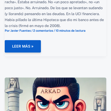
racha». Estaba arruinado. No «un poco apretado», no «un
poco justo». No. Arruinado. De los que se levantan sudando
(y llorando) pensando en las deudas. En la UCI financiera.
Había pillado la última Hipoteca que dio mi banco antes de
la crisis (firmé en mayo de 2008).
Por
Javier Fuentes
/
2 comentarios
/
10 minutos de lectura
LOS
LEER MÁS »
2
MENTORES
(+1)
QUE
CAMBIARON
MI
VIDA
FINANCIERA:
KIYOSAKI,
FERRISS
Y
LA
IA