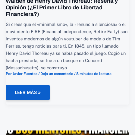
Walden de Henry David Thoreau: Reseña y
Opinión (¿El Primer Libro de Libertad
Financiera?)
Si crees que el «minimalismo«, la «renuncia silenciosa» o el
movimiento FIRE (Financial Independence, Retire Early) son
inventos modernos de algún youtuber de moda o de Tim
Ferriss, tengo noticias para ti. En 1845, un tipo llamado
Henry David Thoreau ya se había pasado el juego. Cogió un
hacha prestada, se fue a un bosque en Concord
(Massachusetts), se construyó
Por
Javier Fuentes
/
Deja un comentario
/
8 minutos de lectura
WALDEN
LEER MÁS »
DE
HENRY
DAVID
THOREAU:
RESEÑA
Y
OPINIÓN
(¿EL
PRIMER
LIBRO