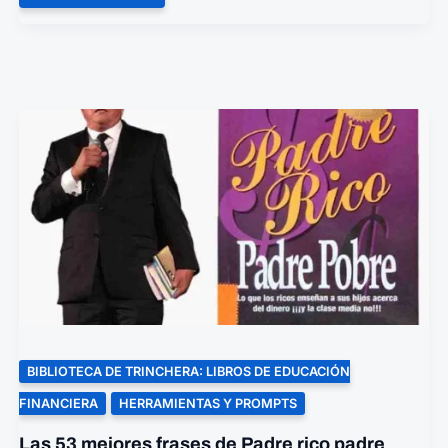
SER
UN
ESCLAVO
DEL
DINERO!
LOS
16
MEJORES
LIBROS
DE
FINANZAS
PERSONALES
BIBLIOTECA DE TRINCHERA: LIBROS DE EDUCACIÓN
FINANCIERA
HERRAMIENTAS Y PROMPTS
Las 53 mejores frases de Padre rico padre