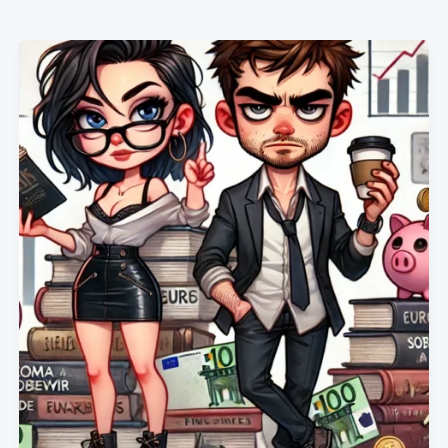
ABUNDANCIA
O
CUENTO
CHINO?
🤔
(MI
OPINIÓN
SIN
PELOS
EN
LA
LENGUA)