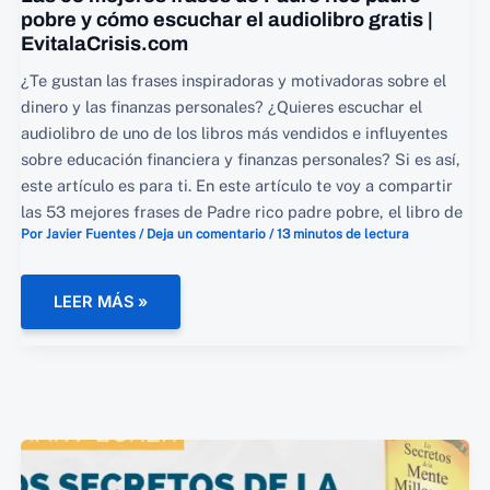
pobre y cómo escuchar el audiolibro gratis |
EvitalaCrisis.com
¿Te gustan las frases inspiradoras y motivadoras sobre el
dinero y las finanzas personales? ¿Quieres escuchar el
audiolibro de uno de los libros más vendidos e influyentes
sobre educación financiera y finanzas personales? Si es así,
este artículo es para ti. En este artículo te voy a compartir
las 53 mejores frases de Padre rico padre pobre, el libro de
Por
Javier Fuentes
/
Deja un comentario
/
13 minutos de lectura
LAS
LEER MÁS »
53
MEJORES
FRASES
DE
PADRE
RICO
PADRE
POBRE
Y
CÓMO
ESCUCHAR
EL