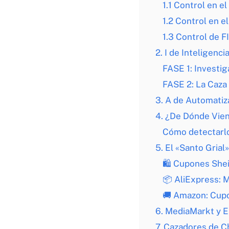
1.1 Control en e
1.2 Control en 
1.3 Control de 
2. I de Inteligenci
FASE 1: Investi
FASE 2: La Caza
3. A de Automatiz
4. ¿De Dónde Vie
Cómo detectarl
5. El «Santo Gria
🛍️ Cupones Shei
📦 AliExpress: 
🚚 Amazon: Cupo
6. MediaMarkt y E
7. Cazadores de C