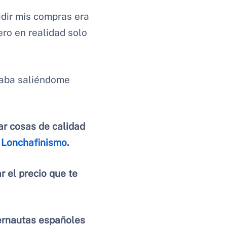
idir mis compras era
ero en realidad solo
inaba saliéndome
r cosas de calidad
s
Lonchafinismo
.
r el precio que te
ernautas españoles