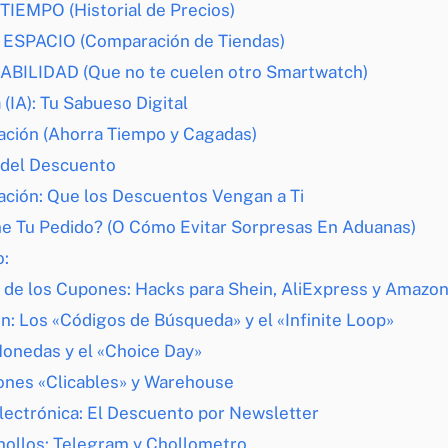
l TIEMPO (Historial de Precios)
el ESPACIO (Comparación de Tiendas)
FIABILIDAD (Que no te cuelen otro Smartwatch)
a (IA): Tu Sabueso Digital
gación (Ahorra Tiempo y Cagadas)
 del Descuento
ación: Que los Descuentos Vengan a Ti
ne Tu Pedido? (O Cómo Evitar Sorpresas En Aduanas)
o:
l» de los Cupones: Hacks para Shein, AliExpress y Amazo
n: Los «Códigos de Búsqueda» y el «Infinite Loop»
Monedas y el «Choice Day»
nes «Clicables» y Warehouse
lectrónica: El Descuento por Newsletter
hollos: Telegram y Chollometro