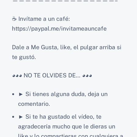
————————————————–
☕️ Invítame a un café:
https://paypal.me/invitameauncafe
Dale a Me Gusta, like, el pulgar arriba si
te gustó.
◕◕◕ NO TE OLVIDES DE… ◕◕◕
► Si tienes alguna duda, deja un
comentario.
► Si te ha gustado el vídeo, te
agradecería mucho que le dieras un
like y lo compartieras con cualquiera a