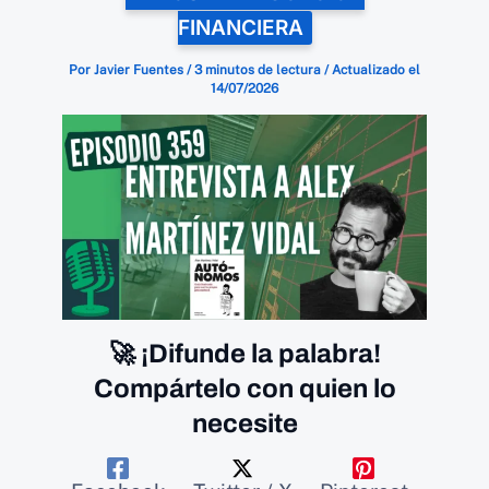
FINANCIERA
Por
Javier Fuentes
/
3 minutos de lectura
/
Actualizado el
14/07/2026
🚀 ¡Difunde la palabra!
Compártelo con quien lo
necesite