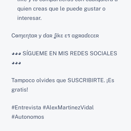
quien creas que le puede gustar o
interesar.
Cѳɱɛɳtɑʀ y ɗɑʀ ʆikɛ ɛร ɑgʀɑɗɛcɛʀ
◕◕◕ SÍGUEME EN MIS REDES SOCIALES
◕◕◕
Tampoco olvides que SUSCRIBIRTE. ¡Es
gratis!
#Entrevista #AlexMartinezVidal
#Autonomos