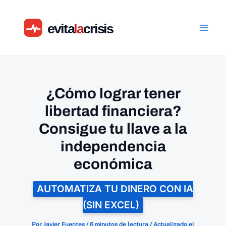
Ir
al
contenido
¿Cómo lograr tener
libertad financiera?
Consigue tu llave a la
independencia
económica
AUTOMATIZA TU DINERO CON IA
(SIN EXCEL)
Por
Javier Fuentes
/
6 minutos de lectura
/
Actualizado el