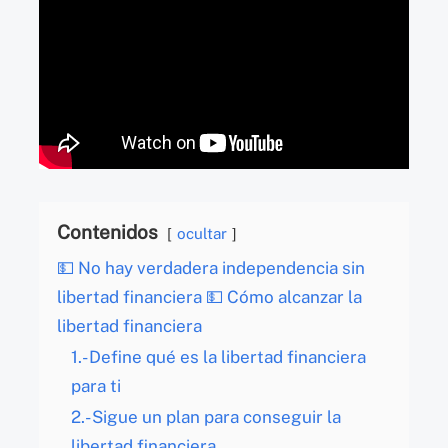
Contenidos
ocultar
💵 No hay verdadera independencia sin
libertad financiera 💵 Cómo alcanzar la
libertad financiera
1.- Define qué es la libertad financiera
para ti
2.- Sigue un plan para conseguir la
libertad financiera