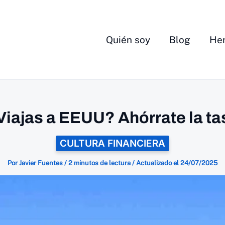
Quién soy
Blog
Her
Viajas a EEUU? Ahórrate la ta
CULTURA FINANCIERA
Por
Javier Fuentes
/
2 minutos de lectura
/
Actualizado el
24/07/2025