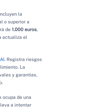
incluyen la
l o superior a
erá de
1.000 euros
,
 actualiza el
AI
. Registra riesgos
limiento. La
vales y garantías,
o.
 ocupa de una
leva a intentar