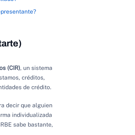
epresentante?
arte)
os (CIR)
, un sistema
tamos, créditos,
ntidades de crédito.
ra decir que alguien
orma individualizada
CIRBE sabe bastante,