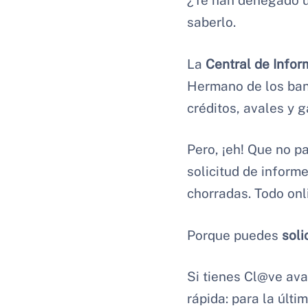
¿Te han denegado u
saberlo.
La
Central de Info
Hermano de los ban
créditos, avales y 
Pero, ¡eh! Que no p
solicitud de informe
chorradas. Todo onl
Porque puedes
soli
Si tienes Cl@ve ava
rápida: para la últi