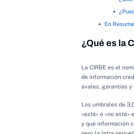
¿Pued
En Resum
¿Qué es la C
La CIRBE es el nom
de información cred
avales, garantías y
Los umbrales de 3.0
«está» o «no está» 
y qué información c
pero la letra peque