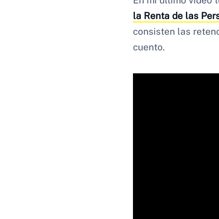
En mi último vídeo 
la Renta de las Per
consisten las reten
cuento.