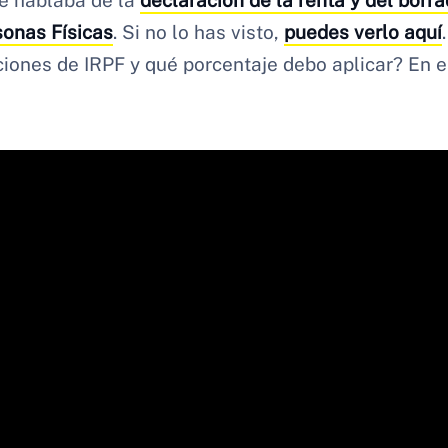
te hablaba de la
declaración de la renta y del borr
sonas Físicas
. Si no lo has visto,
puedes verlo aquí
ciones de IRPF y qué porcentaje debo aplicar? En e