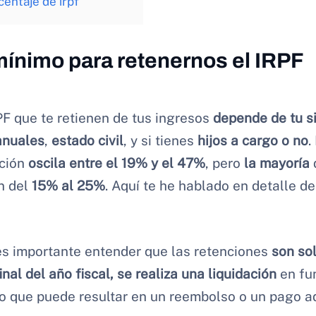
centaje de irpf
mínimo para retenernos el IRPF
PF que te retienen de tus ingresos
depende de tu s
anuales
,
estado civil
, y si tienes
hijos a cargo o no
.
ción
oscila entre el 19% y el 47%
, pero
la mayoría
n del
15% al 25%
. Aquí te he hablado en detalle d
es importante entender que las retenciones
son so
final del año fiscal, se realiza una liquidación
en fu
lo que puede resultar en un reembolso o un pago a