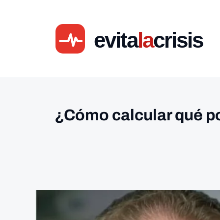
Ir
al
contenido
¿Cómo calcular qué po