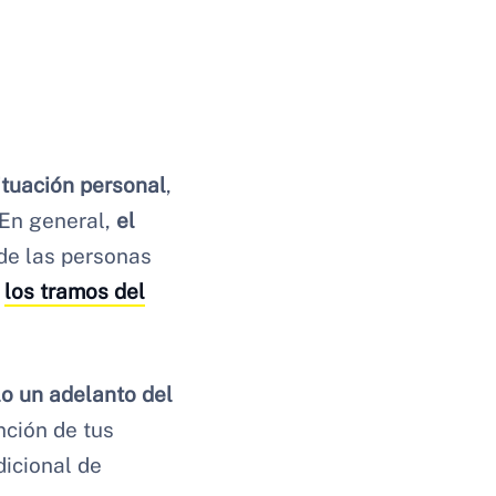
ituación personal
,
 En general,
el
de las personas
e
los tramos del
lo un adelanto del
nción de tus
dicional de