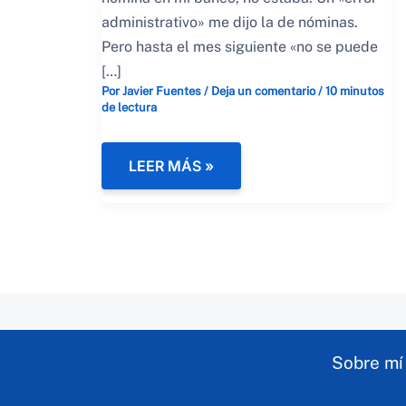
administrativo» me dijo la de nóminas.
Pero hasta el mes siguiente «no se puede
[…]
Por
Javier Fuentes
/
Deja un comentario
/
10 minutos
de lectura
CÓMO
LEER MÁS »
CREAR
MÚLTIPLES
FUENTES
DE
INGRESOS
(Y
DEJAR
DE
DEPENDER
DE
TU
NÓMINA)
Sobre mí