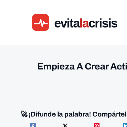
Ir
al
contenido
Empieza A Crear Act
🚀 ¡Difunde la palabra! Compártel