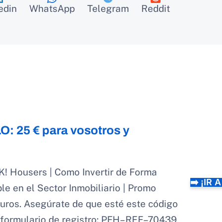
edin
WhatsApp
Telegram
Reddit
: 25 € para vosotros y
K! Housers | Como Invertir de Forma
➡️ ¡IR
le en el Sector Inmobiliario | Promo
uros. Asegúrate de que esté este código
l formulario de registro: PFH–REF–70439