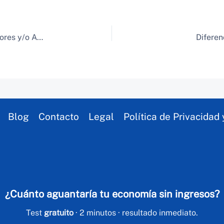
Cuentas Bancarias Separadas Para Emprendedores y/o Autónomos ¿Qué contabilidad tienen que llevar?
Diferen
Blog
Contacto
Legal
Política de Privacidad
¿Cuánto aguantaría tu economía sin ingresos?
Test
gratuito
· 2 minutos · resultado inmediato.