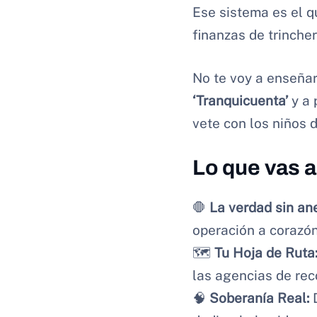
Ese sistema es el 
finanzas de trinche
No te voy a enseñar 
‘Tranquicuenta’
y a 
vete con los niños d
Lo que vas a
🛑
La verdad sin an
operación a corazón 
🗺️
Tu Hoja de Ruta
las agencias de reco
🧠
Soberanía Real:
D