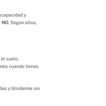
scapacidad y
e
NO
. Según ellos,
 el suelo.
ntes cuando tienes
das y blindarme sin