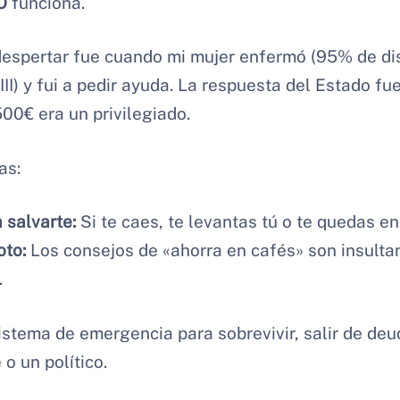
O
funciona.
despertar fue cuando mi mujer enfermó (95% de di
II) y fui a pedir ayuda. La respuesta del Estado fu
500€ era un privilegiado.
as:
 salvarte:
Si te caes, te levantas tú o te quedas en
oto:
Los consejos de «ahorra en cafés» son insulta
.
istema de emergencia para sobrevivir, salir de deu
o un político.